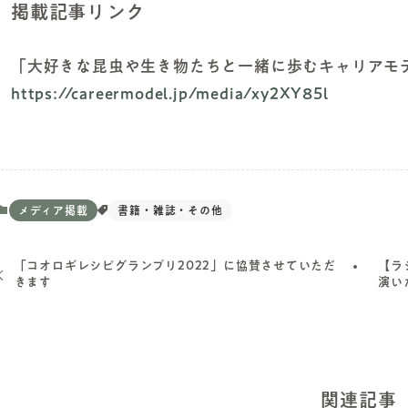
掲載記事リンク
「大好きな昆虫や生き物たちと一緒に歩むキャリアモ
https://careermodel.jp/media/xy2XY85l
メディア掲載
書籍・雑誌・その他
「コオロギレシピグランプリ2022」に協賛させていただ
【ラ
きます
演い
関連記事