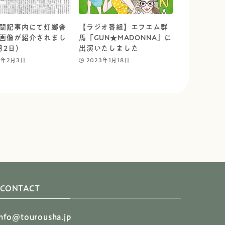
聞記事内にて灯螂舎
【ラジオ番組】エフエム群
画像が紹介されまし
馬「GUN★MADONNA」に
月2日）
出演いたしました
3年2月3日
2023年1月18日
CONTACT
info@tourousha.jp