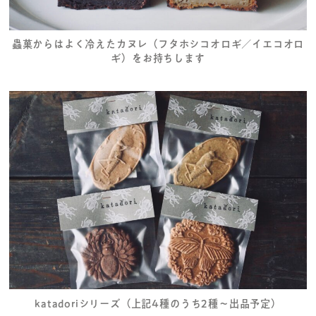
蟲菓からはよく冷えたカヌレ（フタホシコオロギ／イエコオロ
ギ）をお持ちします
katadoriシリーズ（上記4種のうち2種～出品予定）