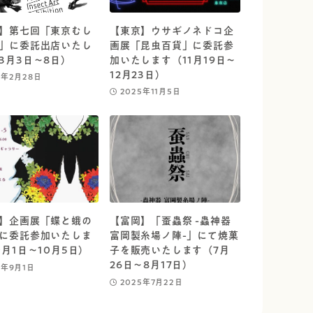
】第七回「東京むし
【東京】ウサギノネドコ企
」に委託出店いたし
画展「昆虫百貨」に委託参
3月3日～8日）
加いたします（11月19日～
12月23日）
6年2月28日
2025年11月5日
】企画展「蝶と蛾の
【富岡】「蚕蟲祭 -蟲神器
に委託参加いたしま
富岡製糸場ノ陣-」にて焼菓
0月1日～10月5日）
子を販売いたします（7月
26日～8月17日）
5年9月1日
2025年7月22日