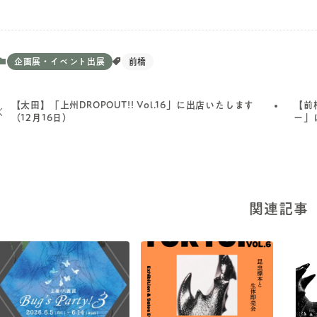
企画展・イベント出展
前橋
【太田】「上州DROPOUT!! Vol.16」に出店いたします
【前
（12月16日）
ー」
関連記事