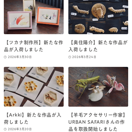
【ツカナ制作所】新たな作
【奥住陽介】新たな作品が
品が入荷しました
入荷しました
2026年3月30日
2026年3月24日
【Arkki】新たな作品が入
【羊毛アクセサリー作家】
荷しました
URBAN SAFARIさんの作
品を取扱開始しました
2026年3月20日