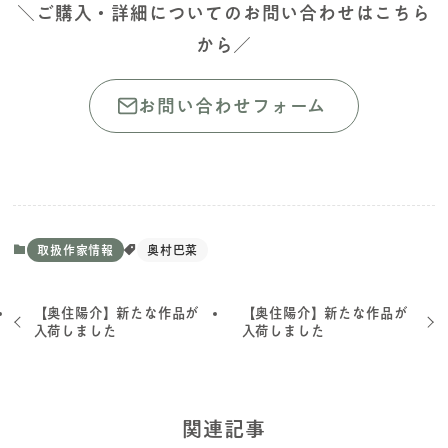
＼ご購入・詳細についてのお問い合わせはこちら
から／
お問い合わせフォーム
取扱作家情報
奥村巴菜
【奥住陽介】新たな作品が
【奥住陽介】新たな作品が
入荷しました
入荷しました
関連記事