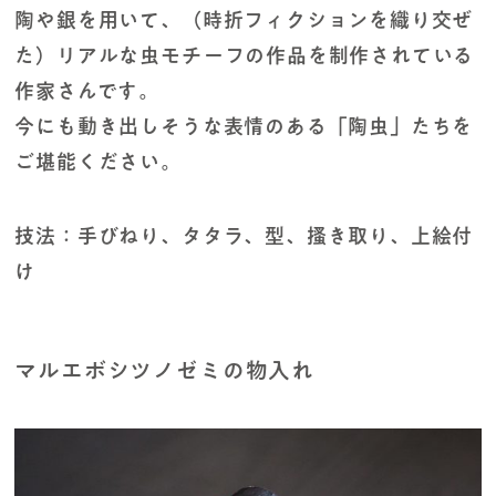
陶や銀を用いて、（時折フィクションを織り交ぜ
た）リアルな虫モチーフの作品を制作されている
作家さんです。
今にも動き出しそうな表情のある「陶虫」たちを
ご堪能ください。
技法：手びねり、タタラ、型、搔き取り、上絵付
け
マルエボシツノゼミの物入れ