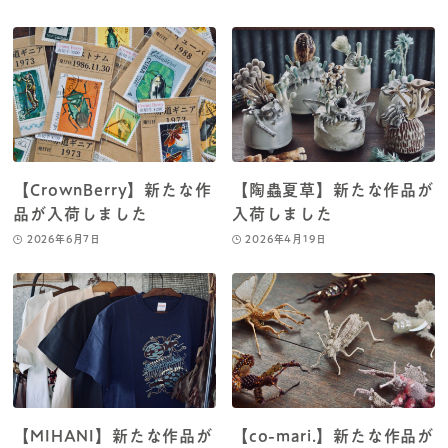
【CrownBerry】新たな作
【陶蟲夏草】新たな作品が
品が入荷しました
入荷しました
2026年6月7日
2026年4月19日
【MIHANI】新たな作品が
【co-mari.】新たな作品が