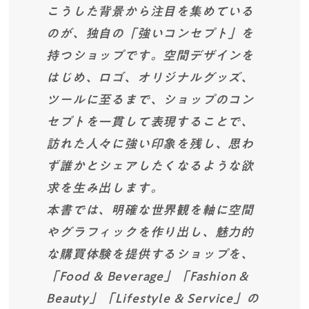
こうした背景から注目を集めている
のが、独自の「強いコンセプト」を
持つショップです。空間デザインを
はじめ、ロゴ、オリジナルグッズ、
ツールに至るまで、ショップのコン
セプトを一貫して表現することで、
訪れた人々に強い印象を残し、思わ
ず誰かとシェアしたくなるような欲
求を生み出します。
本書では、明確な世界観を軸に空間
やグラフィックを作り出し、魅力的
な購買体験を提供するショップを、
「Food & Beverage」「Fashion &
Beauty」「Lifestyle & Service」の