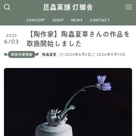
昆蟲菓舗 灯螂舎
CONCEPT
SHOP
NEWS
CONTACT
【陶作家】陶蟲夏草さんの作品を
2023
6/03
取扱開始しました
2023年6月3日
2024年9月15日
取扱作家情報
陶蟲夏草