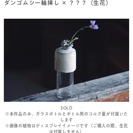
ダンゴムシ一輪挿し × ？？？（生花）
SOLD
※本作品のみ、ガラスボトルとボトル用のコルク蓋が付属いた
します
※画像の植物はディスプレイイメージです（ご購入の際、生花
は付属しません）