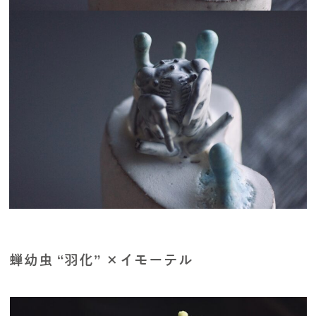
蝉幼虫 “羽化” ×イモーテル