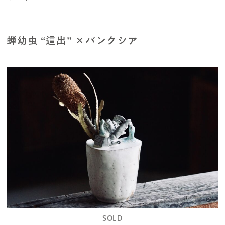
蝉幼虫 “這出” ×バンクシア
SOLD